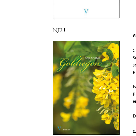
Neu
G
C
S
s
R
I
P
e
D
»