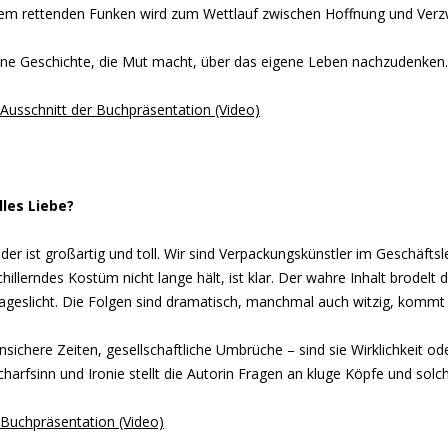
em rettenden Funken wird zum Wettlauf zwischen Hoffnung und Verzw
ine Geschichte, die Mut macht, über das eigene Leben nachzudenken.
 Ausschnitt der Buchpräsentation (Video)
lles Liebe?
eder ist großartig und toll. Wir sind Verpackungskünstler im Geschäft
chillerndes Kostüm nicht lange hält, ist klar. Der wahre Inhalt brodel
ageslicht. Die Folgen sind dramatisch, manchmal auch witzig, kommt 
nsichere Zeiten, gesellschaftliche Umbrüche – sind sie Wirklichkeit o
charfsinn und Ironie stellt die Autorin Fragen an kluge Köpfe und solc
 Buchpräsentation (Video)