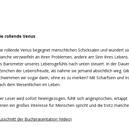
ie rollende Venus
ie rollende Venus begegnet menschlichen Schicksalen und wundert sic
anche verzweifeln an ihren Problemen, andere am Sinn ihres Lebens.
ls Barometer unseres Lebensgefühls nach unten steuert. In der Dauer
örnchen der Lebensfreude, als nähme sie jemand absichtlich weg. Gi
chwimmen wir sogar darin, ohne es zu merken? Mit Scharfsinn und Iron
ach dem Wesentlichen im Leben.
er Leser wird sofort hineingezogen, fühlt sich angesprochen, ertappt
enen ein großes Interesse für Menschen spricht und die trotz mancher
usschnitt der Buchpräsentation (Video)