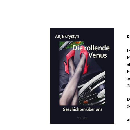
D
D
M
a
K
S
n
D
d
A