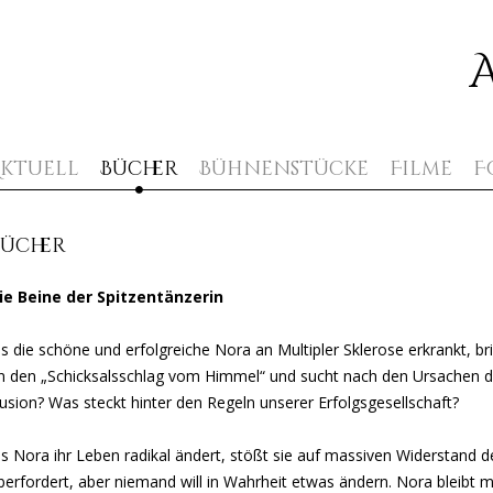
Zum Inhalt springen
ktuell
Bücher
Bühnenstücke
Filme
F
Bücher
ie Beine der Spitzentänzerin
ls die schöne und erfolgreiche Nora an Multipler Sklerose erkrankt, br
n den „Schicksalsschlag vom Himmel“ und sucht nach den Ursachen der
llusion? Was steckt hinter den Regeln unserer Erfolgsgesellschaft?
ls Nora ihr Leben radikal ändert, stößt sie auf massiven Widerstand 
berfordert, aber niemand will in Wahrheit etwas ändern. Nora bleibt mi