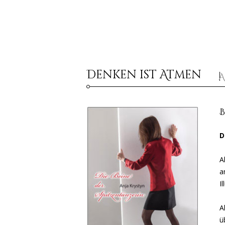
Denken ist Atmen
A
D
A
a
I
A
ü