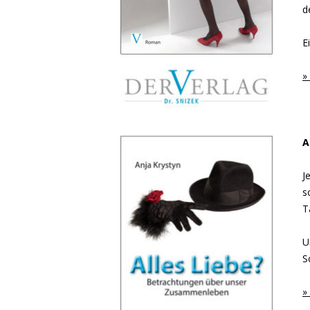
d
E
»
A
J
s
T
U
S
»