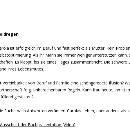
oldregen
arola ist erfolgreich im Beruf und fast perfekt als Mutter. Kein Proble
elbstoptimierung. Als ihr Mann sie immer weniger unterstützen kann, 
chaffen. Es klappt, bis sie eines Tages zusammenbricht. Die schwere D
and ihres Lebensmutes.
st Vereinbarkeit von Beruf und Familie eine schöngeredete Illusion? W
artnerschaft folgt unberechenbaren Regeln. Kann frau heute, inmitten
rfüllend gestalten?
ie Suche nach Antworten verändert Carolas Leben, aber anders, als si
 Ausschnitt der Buchpräsentation (Video)