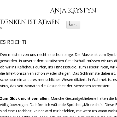
Anja Krystyn
Denken ist Atmen
Zum Inhalt springen
Menü
ES REICHT!
Den meisten von uns reicht es schon lange. Die Maske ist zum Symbo
geworden. In unserer demokratischen Gesellschaft müssen wir uns dik
ob wir ins Kaffehaus dürfen, ins Fitnessstudio, zum Friseur. Nein, wir 
die Infektionszahlen schon wieder steigen. Das Schlimmste dabei ist,
scheinbar ein anderes menschliches Wesen diktiert, In Wahrheit ist es
Virus, das seit Monaten die Gesundheit der Menschen terrorisiert.
Zum Glück nicht von allen.
Manche Gesundgebliebene halten die
völlig überzogen. Da höre ich wütende Sprüche: „Mir reicht´s! Diese
sind eine Frechheit, keiner wird mir befehlen, mit wem ich wann woh