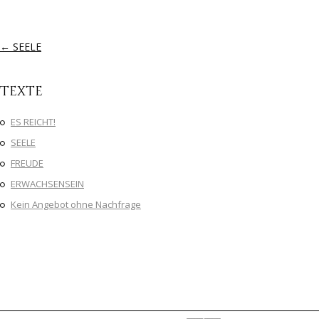
Artikel-Navigation
←
SEELE
Texte
ES REICHT!
SEELE
FREUDE
ERWACHSENSEIN
Kein Angebot ohne Nachfrage