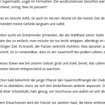
m Supermarkt, sogar im Fernsehen. Die ausdruckslosen Gesichter war
achend, zornig. Was ist passiert?
as im Gesicht steht, ist auch im Herzen. Womit ich die meiste Zeit de
erändert meine Gefühle langsam und subtil.
elten sucht ein Erstarrender jemanden, der die Stahlhaut seiner Seele 
äre das so einfach, man müsste sie nur leicht antippen, allerdings im 
ichtigen Zeit. Es knackt, der Panzer zerbricht mühelos. Was darunter 
ommt, ist so verwundbar, dass es am Sauerstoff des prallen Lebens zu
ieses Etwas war bei unserer Geburt groß und stark, bereit, das Lebe
einem Wesen entsprechend zu wachsen.
chon bald bekommt die junge Pflanze den Sauerstoffmangel der Zivili
m zu überleben, muss sie sich den Bedürfnissen anderer anpassen. Di
it einer Schutzhülle, hart genug, um Geschosse von außen an sich abp
em Erwachsenen wird der Panzer zur zweiten Haut, die keine verletze