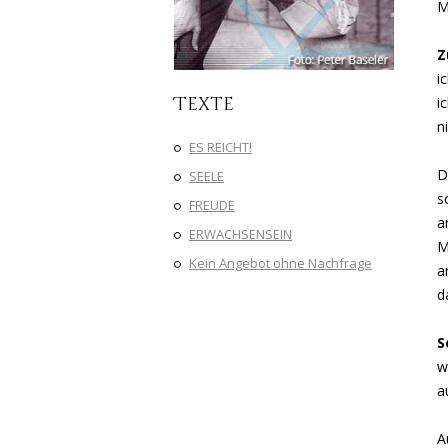
M
Z
i
Texte
i
n
ES REICHT!
D
SEELE
s
FREUDE
a
ERWACHSENSEIN
M
Kein Angebot ohne Nachfrage
a
d
S
w
a
A