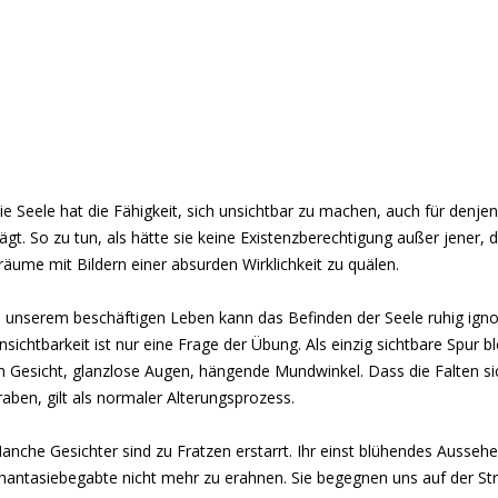
ie Seele hat die Fähigkeit, sich unsichtbar zu machen, auch für denjeni
rägt. So zu tun, als hätte sie keine Existenzberechtigung außer jener, d
räume mit Bildern einer absurden Wirklichkeit zu quälen.
n unserem beschäftigen Leben kann das Befinden der Seele ruhig ignor
nsichtbarkeit ist nur eine Frage der Übung. Als einzig sichtbare Spur bl
m Gesicht, glanzlose Augen, hängende Mundwinkel. Dass die Falten sich
raben, gilt als normaler Alterungsprozess.
anche Gesichter sind zu Fratzen erstarrt. Ihr einst blühendes Aussehen
hantasiebegabte nicht mehr zu erahnen. Sie begegnen uns auf der Str