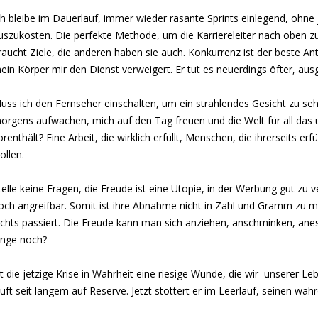
ch bleibe im Dauerlauf, immer wieder rasante Sprints einlegend, ohne
uszukosten. Die perfekte Methode, um die Karriereleiter nach oben z
raucht Ziele, die anderen haben sie auch. Konkurrenz ist der beste An
ein Körper mir den Dienst verweigert. Er tut es neuerdings öfter, aus
uss ich den Fernseher einschalten, um ein strahlendes Gesicht zu se
orgens aufwachen, mich auf den Tag freuen und die Welt für all das
orenthält? Eine Arbeit, die wirklich erfüllt, Menschen, die ihrerseits er
ollen.
telle keine Fragen, die Freude ist eine Utopie, in der Werbung gut zu 
och angreifbar. Somit ist ihre Abnahme nicht in Zahl und Gramm zu me
ichts passiert. Die Freude kann man sich anziehen, anschminken, aness
ange noch?
st die jetzige Krise in Wahrheit eine riesige Wunde, die wir unserer
äuft seit langem auf Reserve. Jetzt stottert er im Leerlauf, seinen wa