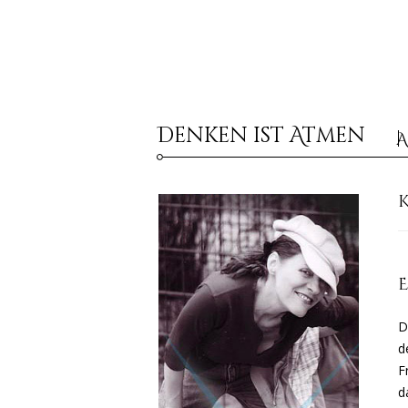
Denken ist Atmen
A
E
D
d
F
d