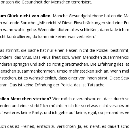
onaten die Gesundheit der Menschen terrorisiert.
um Glück nicht von allen.
Manche Gesundgebliebene halten die Ma
ch wütende Sprüche: „Mir reicht´s! Diese Einschränkungen sind eine Fr
ch wann wohin gehe. Wenn die Idioten alles schließen, dann lade ich m
icht kontrollieren, da kann mir keiner was verbieten.“
as stimmt, die Sache hat nur einen Haken: nicht die Polizei bestimmt
ondern das Virus. Das Virus freut sich, wenn Menschen zusammenk
nderen springen und sich so richtig breitmachen. Die Erfahrung des let
enschen zusammenkommen, umso mehr stecken sich an. Wenn mehr
nstecken, ist es wahrscheinlich, dass einer von ihnen stirbt. Diese Se
aran. Das ist keine Erfindung der Politik, das ist Tatsache.
ollen Menschen sterben?
Wer möchte verantworten, dass durch se
erden und einer stirbt? Ich möchte mich für so etwas nicht verantwort
uf weiteres keine Party, und ich gehe auf keine, egal, ob jemand es ve
uch das ist Freiheit, einfach zu verzichten. Ja, es nervt, es dauert sch