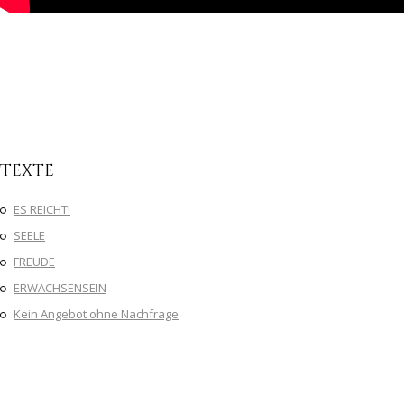
Texte
ES REICHT!
SEELE
FREUDE
ERWACHSENSEIN
Kein Angebot ohne Nachfrage